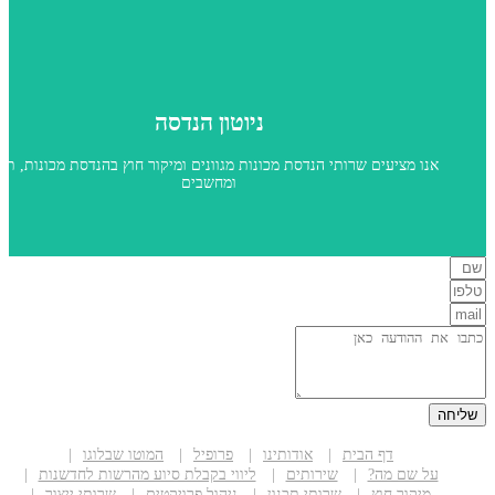
הכל כדי שכולנו נהיה מרוצים.
שקיפות מירבית.
נדיבות ורוחב לב כלפי העובדים והלקוחות.
שירותיות גבוהה: מענה איכותי ומהיר.
שירות הוגן: יושר ויושרה (אינטגריטי).
אנחנו פועלים מתוך הערכים הפשוטים שלנו:
לקוחות מחפשים אמינות. גם אנחנו.
ניוטון הנדסה
ניוטון הנדסה
ו מציעים שרותי הנדסת מכונות מגוונים ומיקור חוץ בהנדסת מכונות, תוכנה
ומחשבים
דף הבית
אודותינו
פרופיל
המוטו שבלוגו
 שם מה?
שירותים
ליווי בקבלת סיוע מהרשות לחדשנות
יקור חוץ
שרותי תכנון
ניהול פרויקטים
שרותי ייצור