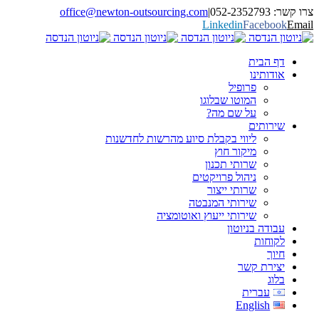
05
|
office@newton-outsourcing.com
Linkedin
Faceb
 הבית
ותינו
פרופיל
המוטו שבלוגו
על שם מה?
רותים
ליווי בקבלת סיוע מהרשות לחדשנות
מיקור חוץ
שרותי תכנון
ניהול פרויקטים
שרותי ייצור
שירותי המנבטה
שירותי ייעוץ ואוטומציה
דה בניוטון
וחות
ך
ירת קשר
ג
עברית
English