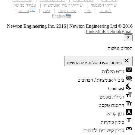
ירותי המנבטה
שירותי ייעוץ ואוטומציה
עבודה בניוטון
לקוחות
חיוך
יצירת קשר
בלוג
עברית
English
Newton Engineering Inc. 2016 | Newton Engineering Lt
Linkedin
Faceb
ישות
חה וסגירה של תפריט הנגישות
ט מקלדת
 אנימציות / הבהובים
Cont
ת טקסט
ת טקסט
קריא
ן כותרות
 קישורים ולחצנים