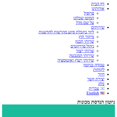
 הבית
ותינו
פרופיל
המוטו שבלוגו
על שם מה?
רותים
ליווי בקבלת סיוע מהרשות לחדשנות
מיקור חוץ
שרותי תכנון
ניהול פרויקטים
שרותי ייצור
שירותי המנבטה
שירותי ייעוץ ואוטומציה
דה בניוטון
וחות
ך
ירת קשר
ג
עברית
English
נדסת מכונות
קרא עוד