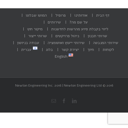
דף הבית
אודותינו
פרופיל
המוטו שבלוגו
על שם מה?
שירותים
ליווי בקבלת סיוע מהרשות לחדשנות
מיקור חוץ
שרותי תכנון
ניהול פרויקטים
שרותי ייצור
שירותי המנבטה
שירותי ייעוץ ואוטומציה
עבודה בניוטון
לקוחות
חיוך
יצירת קשר
בלוג
עברית
English
Newton Engineering Inc. 2016 | Newton Engineering Ltd © 2016
Email
Facebook
Linkedin