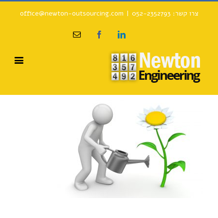
צרו קשר: 052-2352793
|
office@newton-outsourcing.com
Email
Facebook
Linkedin