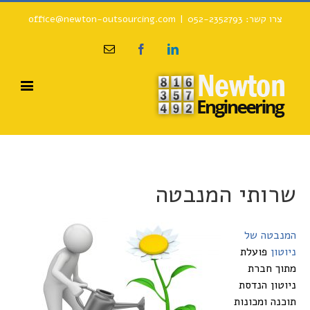
צרו קשר: 052-2352793
|
office@newton-outsourcing.com
Email
Facebook
Linkedin
שרותי המנבטה
המנבטה של
ניוטון
פועלת
מתוך חברת
ניוטון הנדסת
תוכנה ומכונות