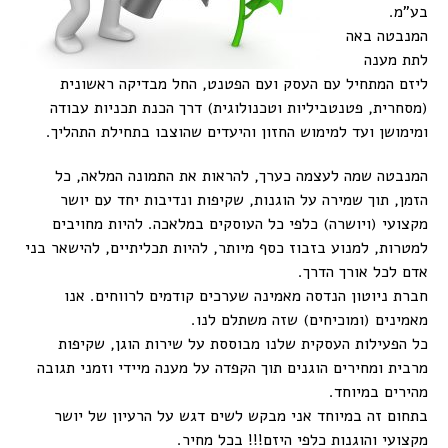
בע”מ.
המנבטה באה
לתת מענה
ליזם המתחיל עם העסק ועם הפטנט, החל מבדיקה ראשונית
(מסחרית, פטנטביליות וטכנולוגית) דרך הכנת תכניות עבודה
ומימושן ועד למימוש החזון והיעדים שהוצבו בתחילת התהליך.
המנבטה שמה לעצמה כערך, להראות את התמונה המלאה, כל
הזמן, תוך שמירה על הוגנות, שקיפות ונדיבות יחד עם יושר
מקצועי (ויושרה) כלפי כל העוסקים במלאכה. להיות מחויבים
למטרות, למנוע בזבוז כסף מיותר, להיות תכליתיים, להישאר בני
אדם לכל אורך הדרך.
חברת ניוטון הנדסה מאמינה שערכים קודמים לרווחים. אנו
מאמינים (ומוכיחים) שזה משתלם לנו.
כל הפעילות העסקית שלנו מבוססת על שירות הוגן, שקיפות
מרבית ומחירים הוגנים תוך הקפדה על מענה מיידי וזמני תגובה
מהירים במיוחד.
בתחום זה במיוחד אני מבקש לשים דגש על הרעיון של יושר
מקצועי והוגנות כלפי היזם!!! בכל מחיר.